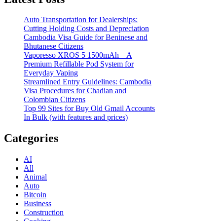
Auto Transportation for Dealerships:
Cutting Holding Costs and Depreciation
Cambodia Visa Guide for Beninese and
Bhutanese Citizens
Vaporesso XROS 5 1500mAh – A
Premium Refillable Pod System for
Everyday Vaping
Streamlined Entry Guidelines: Cambodia
Visa Procedures for Chadian and
Colombian Citizens
Top 99 Sites for Buy Old Gmail Accounts
In Bulk (with features and prices)
Categories
AI
All
Animal
Auto
Bitcoin
Business
Construction