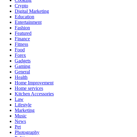
Cooking
Crypto
Digital Marketing
Education
Entertainment
Fashion
Featured
Finance
Fitness
Food
Forex
Gadgets
Gaming
General
Health
Home Improvement
Home services
Kitchen Accessories
Law
Lifestyle
Marketing
Music
News
Pet
Photography