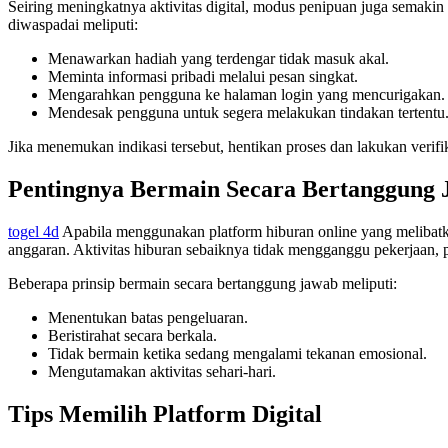
Seiring meningkatnya aktivitas digital, modus penipuan juga semakin 
diwaspadai meliputi:
Menawarkan hadiah yang terdengar tidak masuk akal.
Meminta informasi pribadi melalui pesan singkat.
Mengarahkan pengguna ke halaman login yang mencurigakan.
Mendesak pengguna untuk segera melakukan tindakan tertentu
Jika menemukan indikasi tersebut, hentikan proses dan lakukan verifik
Pentingnya Bermain Secara Bertanggung
togel 4d
Apabila menggunakan platform hiburan online yang melibatka
anggaran. Aktivitas hiburan sebaiknya tidak mengganggu pekerjaan,
Beberapa prinsip bermain secara bertanggung jawab meliputi:
Menentukan batas pengeluaran.
Beristirahat secara berkala.
Tidak bermain ketika sedang mengalami tekanan emosional.
Mengutamakan aktivitas sehari-hari.
Tips Memilih Platform Digital