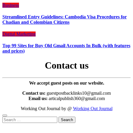
Business
Streamlined Entry Guidelines: Cambodia Visa Procedures for
Chadian and Colombian Citizens
Digital Marketing
Top 99 Sites for Buy Old Gmail Accounts In Bulk (with features
and prices)
Contact us
We accept guest posts on our website.
Contact us:
guestpostbacklinks10@gmail.com
Email us:
articalpublish360@gmail.com
Working Out Journal by @
Working Out Journal
Search
for: