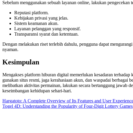
Sebelum menggunakan sebuah layanan online, lakukan pengecekan te
Reputasi platform.
Kebijakan privasi yang jelas.
Sistem keamanan akun.
Layanan pelanggan yang responsif.
Transparansi syarat dan ketentuan.
Dengan melakukan riset terlebih dahulu, pengguna dapat mengurang
nyaman.
Kesimpulan
Mengakses platform hiburan digital memerlukan kesadaran terhadap k
gunakan situs resmi, jaga kerahasiaan akun, dan waspadai berbagai be
melibatkan aktivitas permainan, lakukan secara bertanggung jawab 
keseimbangan kehidupan sehari-hari.
Post
Hargatoto: A Complete Overview of Its Features and User Experienc
Togel 4D: Understanding the Popularity of Four-Digit Lottery Games
navigation