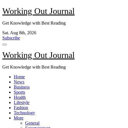
Skip
Working Out Journal
to
content
Get Knowledge with Best Reading
Sat. Aug 8th, 2026
Subscribe
Working Out Journal
Get Knowledge with Best Reading
Home
News
Business
Sports
Health
Lifestyle
Fashion
Technology
More
General