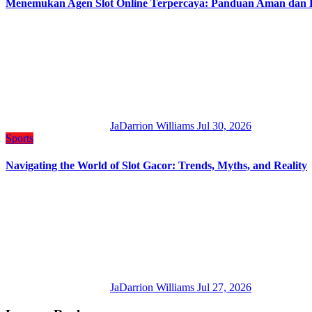
Menemukan Agen Slot Online Terpercaya: Panduan Aman dan Pro
JaDarrion Williams
Jul 30, 2026
Sports
Navigating the World of Slot Gacor: Trends, Myths, and Reality
JaDarrion Williams
Jul 27, 2026