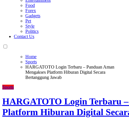
Entertainment
Food
Forex
Gadgets
Pet
Style
Politics
Contact Us
Home
Sports
HARGATOTO Login Terbaru – Panduan Aman
Mengakses Platform Hiburan Digital Secara
Bertanggung Jawab
Sports
HARGATOTO Login Terbaru –
Platform Hiburan Digital Seca