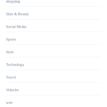
shopping
Skin & Beauty
Social Media
Sports
Style
Technology
Travel
Vehicles
web