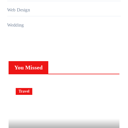
Web Design
Wedding
You Missed
Travel