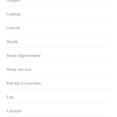
Gadgets
Gaming
General
Health
Home Improvement
Home services
Kitchen Accessories
Law
Lifestyle