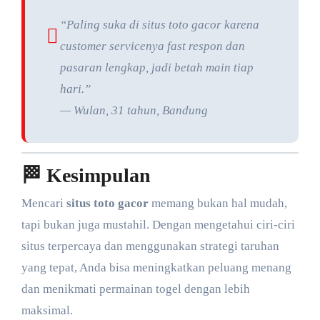
“Paling suka di situs toto gacor karena
customer servicenya fast respon dan
pasaran lengkap, jadi betah main tiap
hari.”
— Wulan, 31 tahun, Bandung
🏁 Kesimpulan
Mencari
situs toto gacor
memang bukan hal mudah,
tapi bukan juga mustahil. Dengan mengetahui ciri-ciri
situs terpercaya dan menggunakan strategi taruhan
yang tepat, Anda bisa meningkatkan peluang menang
dan menikmati permainan togel dengan lebih
maksimal.