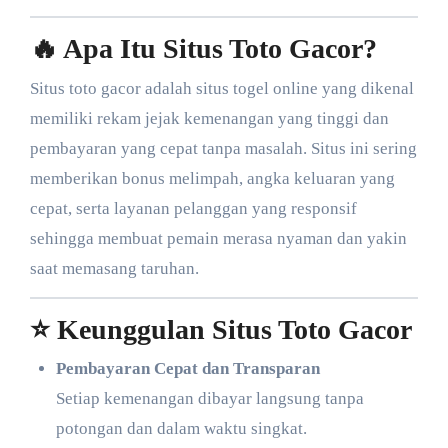
🔥 Apa Itu Situs Toto Gacor?
Situs toto gacor adalah situs togel online yang dikenal
memiliki rekam jejak kemenangan yang tinggi dan
pembayaran yang cepat tanpa masalah. Situs ini sering
memberikan bonus melimpah, angka keluaran yang
cepat, serta layanan pelanggan yang responsif
sehingga membuat pemain merasa nyaman dan yakin
saat memasang taruhan.
⭐ Keunggulan Situs Toto Gacor
Pembayaran Cepat dan Transparan
Setiap kemenangan dibayar langsung tanpa
potongan dan dalam waktu singkat.