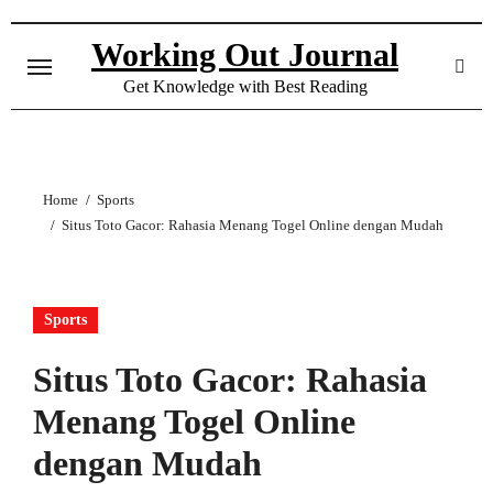
Skip
to
Working Out Journal
content
Get Knowledge with Best Reading
Home
Sports
Situs Toto Gacor: Rahasia Menang Togel Online dengan Mudah
Sports
Situs Toto Gacor: Rahasia
Menang Togel Online
dengan Mudah