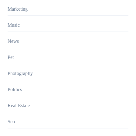
Marketing
Music
News
Pet
Photography
Politics
Real Estate
Seo