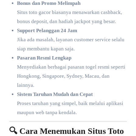
Bonus dan Promo Melimpah
Situs toto gacor biasanya menawarkan cashback,
bonus deposit, dan hadiah jackpot yang besar.
Support Pelanggan 24 Jam
Jika ada masalah, layanan customer service selalu
siap membantu kapan saja.
Pasaran Resmi Lengkap
Menyediakan berbagai pasaran togel resmi seperti
Hongkong, Singapore, Sydney, Macau, dan
lainnya.
Sistem Taruhan Mudah dan Cepat
Proses taruhan yang simpel, baik melalui aplikasi
maupun web tanpa kendala.
🔍 Cara Menemukan Situs Toto