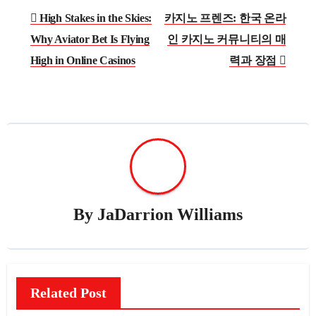
Post
High Stakes in the Skies:
카지노 프렌즈: 한국 온라
navigation
Why Aviator Bet Is Flying
인 카지노 커뮤니티의 매
High in Online Casinos
력과 장점
By
JaDarrion Williams
Related Post