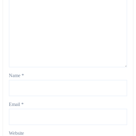
Name
*
Email
*
Website