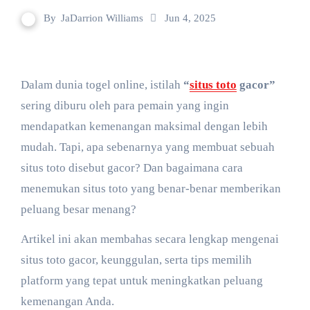
By
JaDarrion Williams
Jun 4, 2025
Dalam dunia togel online, istilah
“
situs toto
gacor”
sering diburu oleh para pemain yang ingin
mendapatkan kemenangan maksimal dengan lebih
mudah. Tapi, apa sebenarnya yang membuat sebuah
situs toto disebut gacor? Dan bagaimana cara
menemukan situs toto yang benar-benar memberikan
peluang besar menang?
Artikel ini akan membahas secara lengkap mengenai
situs toto gacor, keunggulan, serta tips memilih
platform yang tepat untuk meningkatkan peluang
kemenangan Anda.