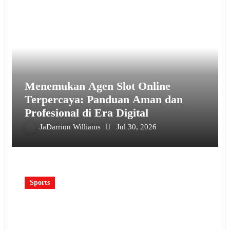
Menemukan Agen Slot Online
Terpercaya: Panduan Aman dan
Profesional di Era Digital
JaDarrion Williams
Jul 30, 2026
Sports