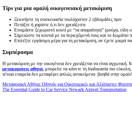
Tips για μια ομαλή οικογενειακή μετακόμιση
Ξεκινήστε τη συσκευασία τουλάχιστον 2 εβδομάδες πριν
Πετάξτε ή χαρίστε ό,τι δεν χρειάζεστε
Ετοιμάστε ξεχωριστό κουτί με “τα απαραίτητα” (ρούχα, είδη υγ
Σημειώστε τα κουτιά με τα περιεχόμενά τους και το δωμάτιο
Επιλέξτε εργάσιμη μέρα για τη μετακόμιση, αν έχετε μικρά παι
Συμπέρασμα
Η μετακόμιση με την οικογένεια δεν χρειάζεται να είναι αγχωτική. 
μετακομισεις αθηνα
, μπορείτε να κάνετε τη διαδικασία πιο εύκολ
τέτοια εταιρεία δεν μεταφέρει απλώς αντικείμενα· βοηθά στην ομαλ
Post
Μεταφορική Αθήνα: Οδηγός για Οικονομικές και Αξιόπιστες Φοιτητ
The Essential Guide to Car Service Newark Airport Transportation
navigation