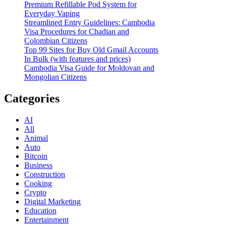
Premium Refillable Pod System for
Everyday Vaping
Streamlined Entry Guidelines: Cambodia
Visa Procedures for Chadian and
Colombian Citizens
Top 99 Sites for Buy Old Gmail Accounts
In Bulk (with features and prices)
Cambodia Visa Guide for Moldovan and
Mongolian Citizens
Categories
AI
All
Animal
Auto
Bitcoin
Business
Construction
Cooking
Crypto
Digital Marketing
Education
Entertainment