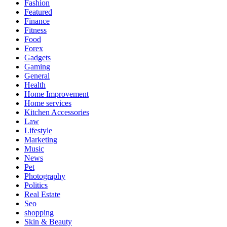
Fashion
Featured
Finance
Fitness
Food
Forex
Gadgets
Gaming
General
Health
Home Improvement
Home services
Kitchen Accessories
Law
Lifestyle
Marketing
Music
News
Pet
Photography
Politics
Real Estate
Seo
shopping
Skin & Beauty