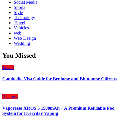
Social Media
Sports
Style
Technology
Travel
Vehicles
web
Web Design
Wedding
You Missed
Travel
Cambodia Visa Guide for Beninese and Bhutanese Citizens
Business
Vaporesso XROS 5 1500mAh – A Premium Refillable Pod
System for Everyday Vaping