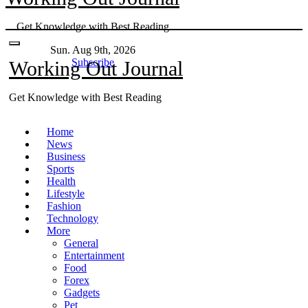
Skip
Get Knowledge with Best Reading
to
content
Sun. Aug 9th, 2026
Subscribe
Working Out Journal
Get Knowledge with Best Reading
Home
News
Business
Sports
Health
Lifestyle
Fashion
Technology
More
General
Entertainment
Food
Forex
Gadgets
Pet