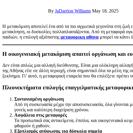
By
JaDarrion Williams
May 18, 2025
Η μετακόμιση αποτελεί ένα από τα πιο αγχωτικά γεγονότα στη ζωή ενός ανθρώπου — και όταν πρόκειται για οικογενειακή
μετακίνηση, οι δυσκολίες πολλαπλασιάζονται. Από τη μεταφορά ο
παιδιών, η επιλογή αξιόπιστης
μεταφορικη αθηνα
μπορεί να κάνει 
Η οικογενειακή μετακόμιση απαιτεί οργάνωση και ε
Δεν είναι απλώς μια αλλαγή διεύθυνσης. Είναι μια ολόκληρη αλλαγή
της Αθήνας είτε σε άλλη περιοχή, είναι σημαντικό όλα τα μέλη της ο
ξεκίνημα. Γι’ αυτό, η μεταφορική εταιρεία που θα επιλέξετε πρέπε
Πλεονεκτήματα επιλογής επαγγελματικής μεταφορικ
Συντονισμένη οργάνωση
Από τη συσκευασία μέχρι την αποσυσκευασία, όλα γίνονται μ
γονείς και καλύτερη διαχείριση χρόνου.
Ασφάλεια στις μεταφορές
Τα προσωπικά σας αντικείμενα, έπιπλα, και οικογενειακά κει
φθαρούν ή χαθούν.
Εξοπλισμός ανύψωσης για δύσκολα σημεία