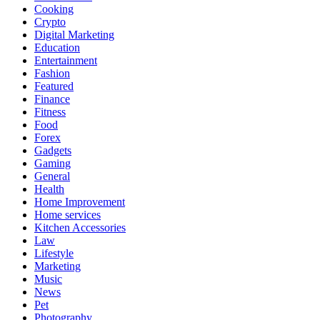
Cooking
Crypto
Digital Marketing
Education
Entertainment
Fashion
Featured
Finance
Fitness
Food
Forex
Gadgets
Gaming
General
Health
Home Improvement
Home services
Kitchen Accessories
Law
Lifestyle
Marketing
Music
News
Pet
Photography