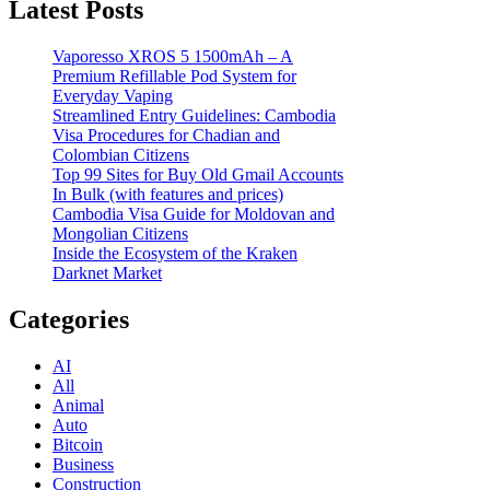
Latest Posts
Vaporesso XROS 5 1500mAh – A
Premium Refillable Pod System for
Everyday Vaping
Streamlined Entry Guidelines: Cambodia
Visa Procedures for Chadian and
Colombian Citizens
Top 99 Sites for Buy Old Gmail Accounts
In Bulk (with features and prices)
Cambodia Visa Guide for Moldovan and
Mongolian Citizens
Inside the Ecosystem of the Kraken
Darknet Market
Categories
AI
All
Animal
Auto
Bitcoin
Business
Construction