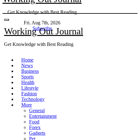
Skip
Get Knowledge with Best Reading
to
content
Fri. Aug 7th, 2026
Subscribe
Working Out Journal
Get Knowledge with Best Reading
Home
News
Business
Sports
Health
Lifestyle
Fashion
Technology
More
General
Entertainment
Food
Forex
Gadgets
Pet